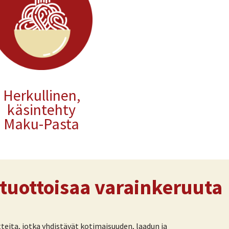
Herkullinen,
käsintehty
Maku
-P
asta
 tuottoisaa varainkeruuta
teita, jotka yhdistävät kotimaisuuden, laadun ja