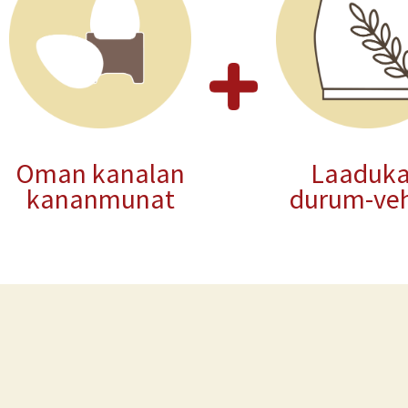
Oman kanalan
Laaduk
kananmunat
durum-ve