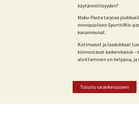
käytännöllisyyden?
Maku-Pasta tarjoaa joukkueill
monipuolisen SporttiMix-pas
kananmunat.
Kotimaiset ja laadukkaat tuo
kiinnostavat kaikenikäisiä – er
aloittaminen on helppoa, ja
Tutustu varainkeruuseen