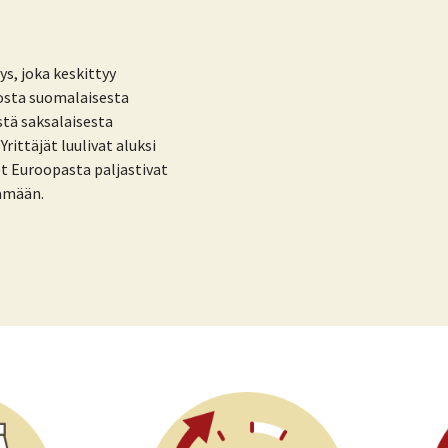
ys, joka keskittyy
dosta suomalaisesta
stä saksalaisesta
rittäjät luulivat aluksi
et Euroopasta paljastivat
tämään.