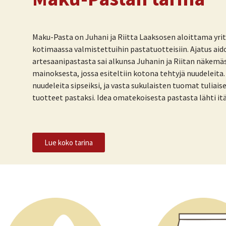
Maku
-P
asta on Juhani ja Riitta Laaksosen aloittama yrit
kotimaassa valmistettuihin pastatuotteisiin. Ajatus ai
artesaanipastasta sai alkunsa Juhanin ja Riitan näkemä
mainoksesta, jossa esiteltiin kotona tehtyjä nuudeleita. Y
nuudeleita sipseiksi, ja vasta sukulaisten tuomat tuliais
tuotteet pastaksi. Idea omatekoisesta pastasta lähti i
Lue koko tarina