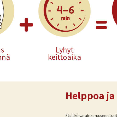
as
Lyhyt
hnä
keittoaika
Helppoa ja
Etsitkö varainkeruuseen tuot