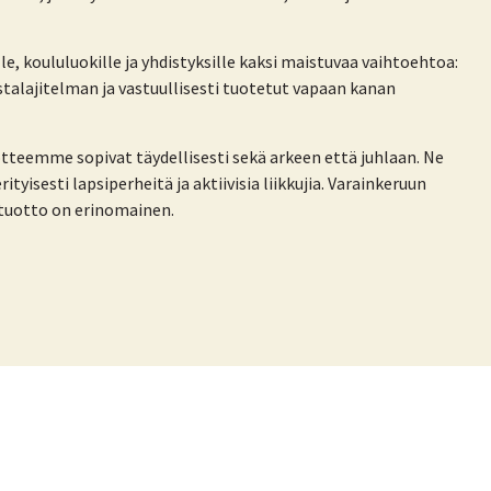
e, koululuokille ja yhdistyksille kaksi maistuvaa vaihtoehtoa:
talajitelman ja vastuullisesti tuotetut vapaan kanan
tteemme sopivat täydellisesti sekä arkeen että juhlaan. Ne
ityisesti lapsiperheitä ja aktiivisia liikkujia. Varainkeruun
 tuotto on erinomainen.