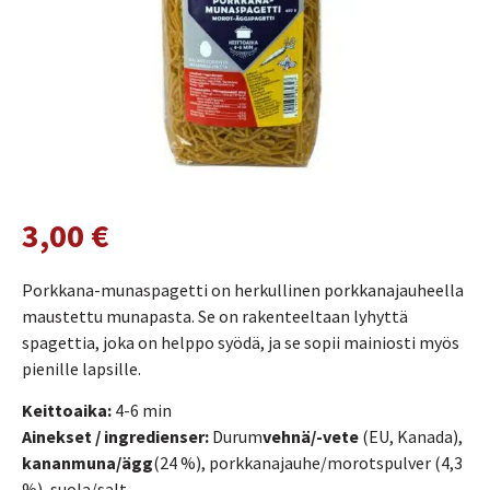
3,00
€
Porkkana-munaspagetti on herkullinen porkkanajauheella
maustettu munapasta. Se on rakenteeltaan lyhyttä
spagettia, joka on helppo syödä, ja se sopii mainiosti myös
pienille lapsille.
Keittoaika:
4-6 min
Ainekset / ingredienser:
Durum
vehnä/-vete
(EU, Kanada),
kananmuna/ägg
(24 %), porkkanajauhe/morotspulver (4,3
%), suola/salt.