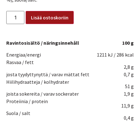
Lisää ostoskoriin
Ravintosisältö / näringsinnehåll
100 g
Energiaa/energi
1211 kJ / 286 kcal
Rasvaa / fett
2,8 g
josta tyydyttynyttä / varav mättat fett
0,7 g
Hiilihydraatteja / kolhydrater
51 g
joista sokereita / varav sockerater
1,9 g
Proteiinia / protein
11,9 g
Suola / salt
0,4 g